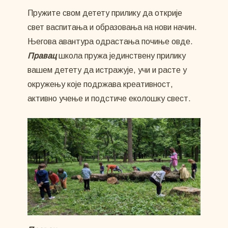
Пружите свом детету прилику да открије
свет васпитања и образовања на нови начин.
Његова авантура одрастања почиње овде.
Правац
школа пружа јединствену прилику
вашем детету да истражује, учи и расте у
окружењу које подржава креативност,
активно учење и подстиче еколошку свест.