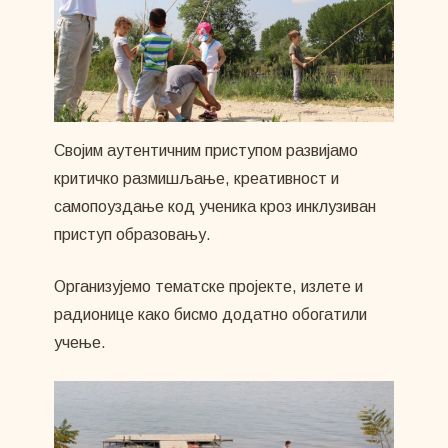
Својим аутентичним приступом развијамо
критичко размишљање, креативност и
самопоуздање код ученика кроз инклузиван
приступ образовању.
Организујемо тематске пројекте, излете и
радионице како бисмо додатно обогатили
учење.