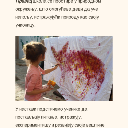
Правац
школа се простире у природном
окружењу, што омогућава деци да уче
напољу, истражујући природу као своју
учионицу.
У настави подстичемо ученике да
постављају питања, истражују,
експериментишу и развијају своје вештине