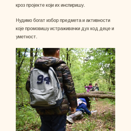
кроз пројекте који их инспиришу.
Нудимо богат избор предмета и активности
које промовишу истраживачки дух код деце и
уметност.