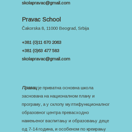
skolapravac@gmail.com
Pravac School
Čakorska 8, 11000 Beograd, Srbija
+381 (0)11 670 2063
+381 (0)63 477 583
skolapravac@gmail.com
Правац
је приватна основна школа
заснована на националном плану и
програму, а у склопу мултифункционалног
образовног центра превасходно
намењеног васпитању и образовању деце
од 7-14 година, и особеном по креирању