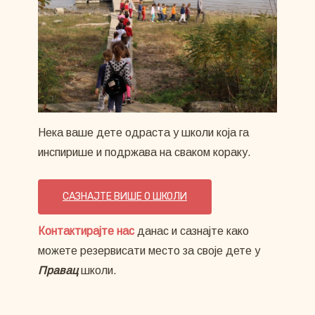
Нека ваше дете одраста у школи која га
инспирише и подржава на сваком кораку.
САЗНАЈТЕ ВИШЕ О ШКОЛИ
Контактирајте нас
данас и сазнајте како
можете резервисати место за своје дете у
Правац
школи.