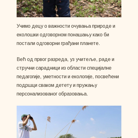
Учимо децу о важности очувања природе и
еколошки одговорном понашању како би
постали одговорни грађани планете.
Већ од првог разреда, уз учитеље, раде и
стручни сарадници из области специјалне
педагогије, уметности и екологије, посвећени
подршци сваком детету и пружању
персонализованог образовања.