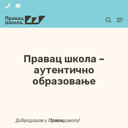
Skip
phone
email
to
Men
Close
main
search
Menu
content
Правац школа –
аутентично
образовање
Добродошли у
Правац
школу!