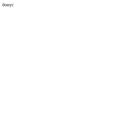
бонус