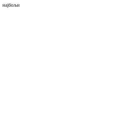
најбољи