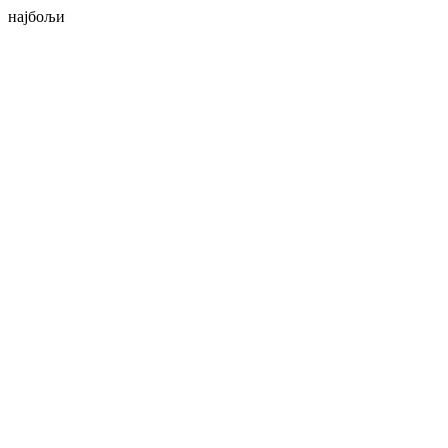
најбољи